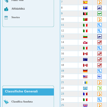
Punti Volo
7
8
Affidabilità
9
Storico
10
11
12
13
14
15
16
17
18
19
20
21
22
Classifiche Generali
23
24
Classifica Assoluta
25