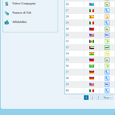
Valore Compagnia
26
27
Numero di Voli
28
Affidabilità
29
30
31
32
33
34
35
36
37
38
39
40
« Previous
1
2
3
Next »