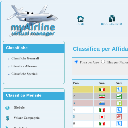
HOME
REGOLAMENTO
Classifiche
Classifica per Affida
Classifiche Generali
Filtra per Aree
Filtra per Nazio
Classifica Alleanze
Classifiche Speciali
Pos.
Naz.
Area
1
Classifica Mensile
2
3
Globale
4
5
Valore Compagnia
6