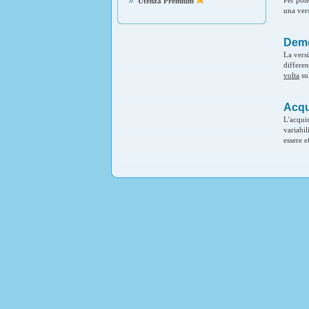
Utenza Premium
una vers
Dem
La vers
differe
volta
su
Acqu
L'acqui
variabi
essere e