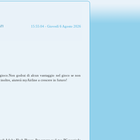
ATI
15:55:04 - Giovedì 6 Agosto 2026
i gioco.Non godrai di alcun vantaggio nel gioco se non
inoltre, aiuterà myAirline a crescere in futuro!
adi Adobe Flash Player. Per sapere se il tuo PC possiede