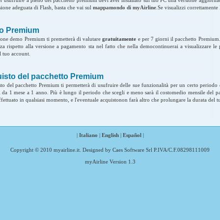
ione adeguata di Flash, basta che vai sul
mappamondo di myAirline
.Se visualizzi correttament
o Premium
ione demo Premium ti premetterà di valutare
gratuitamente
e per 7 giorni il pacchetto Premium
nza rispetto alla versione a pagamento sta nel fatto che nella democontinuerai a visualizzare le
l tuo account.
isto del pacchetto Premium
sto del pacchetto Premium ti permetterà di usufruire delle sue funzionalità per un certo periodo 
li da 1 mese a 1 anno. Più è lungo il periodo che scegli e meno sarà il costomedio mensile del 
ffettuato in qualsiasi momento, e l'eventuale acquistonon farà altro che prolungare la durata del
|
Italiano
|
English
|
Español
|
Copyright © 2010 myairline.it. Designed by Caes Software Srl P.IVA/C.F.08298111009
myAirline Version 1.3