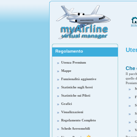
HO
Ute
Regolamento
Utenza Premium
Che 
Mappe
Il pacc
quello d
Funzionalità aggiuntive
Possiam
Statistiche sugli Aerei
M
Statistiche sui Piloti
F
Grafici
S
Visualizzazioni
S
Regolamento Completo
G
Schede Aereomobili
V
Per pot