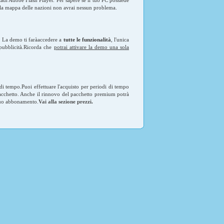
e la mappa delle nazioni non avrai nessun problema.
. La demo ti faràaccedere a
tutte le funzionalità
, l'unica
 pubblicità.Ricorda che
potrai attivare la demo una sola
di tempo.Puoi effettuare l'acquisto per periodi di tempo
pacchetto. Anche il rinnovo del pacchetto premium potrà
 tuo abbonamento.
Vai alla sezione prezzi
.