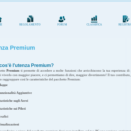
ME
REGOLAMENTO
FORUM
CLASSIFICA
REGISTR
nza Premium
cos'è l'utenza Premium?
hetto
Premium
ti permette di accedere a molte funzioni che arricchiscono la tua esperienza d
i viverlo con maggior piacere, e ci permettiamo di dire, maggior divertimento! Il tuo contributo, 
o raggruppare così le caratteristiche del pacchetto Premium:
appe
unzionalità Aggiuntive
tatistiche sugli Aerei
tatistiche sui Piloti
rafici
isualizzazioni
er usufruire a pieno del pacchetto premium devi aver installato sul tuo PC una versione aggiornat